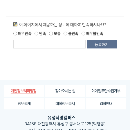
만족도조사
이 페이지에서 제공하는 정보에 대하여 만족하시나요?
제
매우만족
만족
보통
불만족
매우불만족
공
되
는
정
보
에
대
한
평
가
찾아오시는 길
이메일무단수집거부
개인정보처리방침
내
용
정보공개
대학정보공시
입학안내
을
등
유성덕명캠퍼스
록
34158 대전광역시 유성구 동서대로 125(덕명동)
해