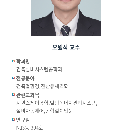
오원석 교수
학과명
건축설비시스템공학과
전공분야
건축열환경,전산유체역학
관련교과목
시퀀스제어공학,빌딩에너지관리시스템,
설비자동제어,공학설계입문
연구실
N13동 304호