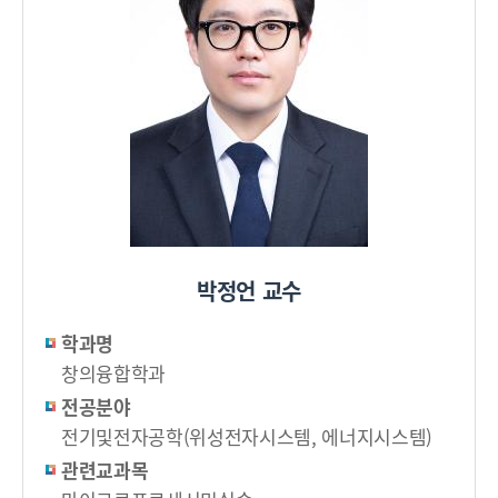
박정언 교수
학과명
창의융합학과
전공분야
전기및전자공학(위성전자시스템, 에너지시스템)
관련교과목