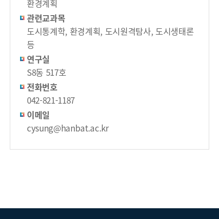
환경계획
관련교과목
도시통계학, 환경계획, 도시원격탐사, 도시생태론
등
연구실
S8동 517호
전화번호
042-821-1187
이메일
cysung@hanbat.ac.kr