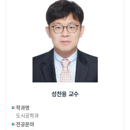
성찬용 교수
학과명
도시공학과
전공분야