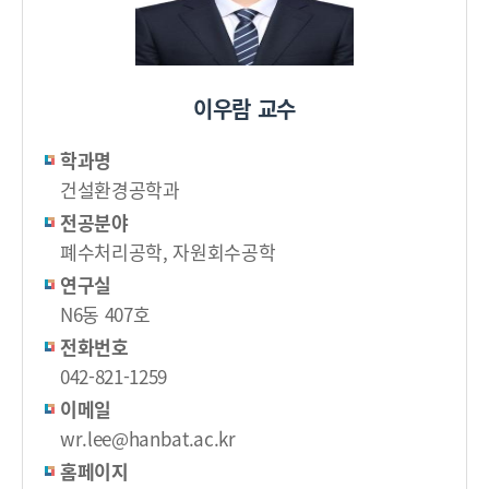
이우람 교수
학과명
건설환경공학과
전공분야
폐수처리공학, 자원회수공학
연구실
N6동 407호
전화번호
042-821-1259
이메일
wr.lee@hanbat.ac.kr
홈페이지