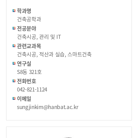
학과명
건축공학과
전공분야
건축시공, 관리 및 IT
관련교과목
건축시공, 적산과 실습, 스마트건축
연구실
S8동 321호
전화번호
042-821-1124
이메일
sungjinkim@hanbat.ac.kr