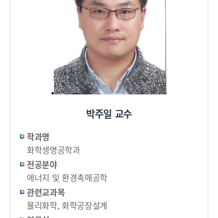
박주일 교수
학과명
화학생명공학과
전공분야
에너지 및 환경촉매공학
관련교과목
물리화학, 화학공장설계