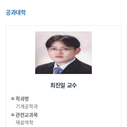
공과대학
최진일 교수
학과명
기계공학과
관련교과목
재료역학